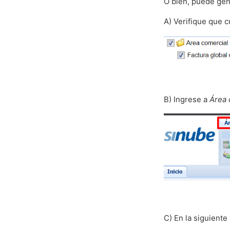
O bien, puede gen
A) Verifique que 
B) Ingrese a
Área 
C) En la siguiente