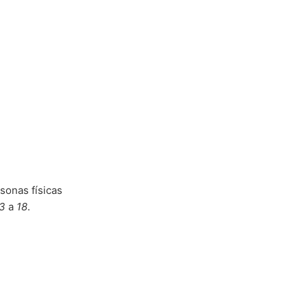
sonas físicas
3
a
18
.