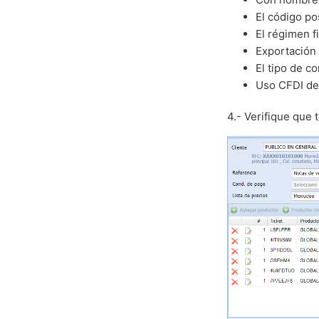
El código po
El régimen f
Exportación 
El tipo de 
Uso CFDI d
4.- Verifique que 