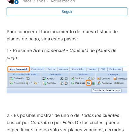
hace 2 años
Actualización
Seguir
Complemento carta porte 3.1 (Autotransporte
nacional)
Para conocer el funcionamiento del nuevo listado de
Complemento carta porte 3.1 ( Autotransporte
planes de pago, siga estos pasos:
internacional).
1.- Presione
Área comercial - Consulta de planes de
Descuento por forma de pago en nota de venta
pago
.
Facturas con RFC genérico extranjero
Carta porte 3.0 Autotransporte nacional
Complemento Comercio Exterior 2.0
2.- Es posible mostrar de uno o de
Todos los clientes
,
Más información
buscar por
Contrato
o por
Folio
. De los cuales, puede
especificar si desea sólo ver planes vencidos, cerrados