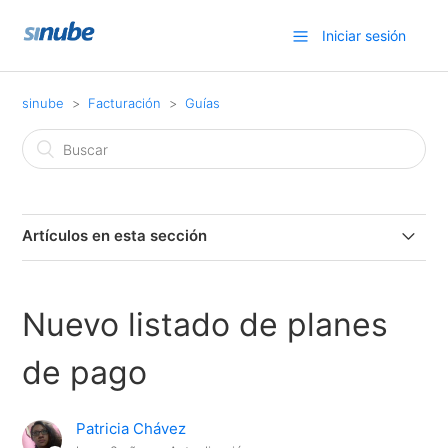
Iniciar sesión
sinube
Facturación
Guías
Artículos en esta sección
Fecha manual en facturas
Nuevo listado de planes
Desglosar paquetes en cotización
de pago
Dividir nota de venta
Patricia Chávez
Modificar descuento en nota de venta